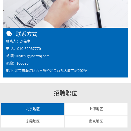
联系方式
联系人：刘先生
电 话：010-62967770
邮 箱: liuyichu@hdzxbj.com
邮编：100096
地址: 北京市海淀区西三旗桥北金燕龙大厦二层202室
招聘职位
北京地区
上海地区
东莞地区
南京地区