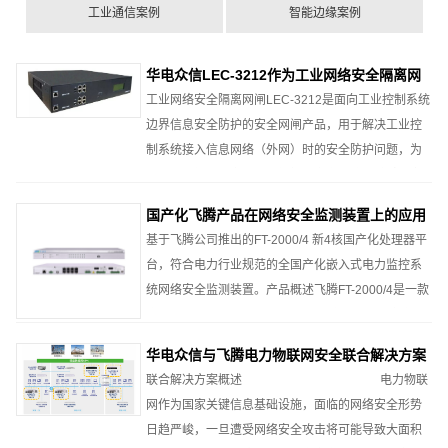
工业通信案例
智能边缘案例
华电众信LEC-3212作为工业网络安全隔离网
闸的应用
工业网络安全隔离网闸LEC-3212是面向工业控制系统
边界信息安全防护的安全网闸产品，用于解决工业控
制系统接入信息网络（外网）时的安全防护问题，为
控制网与管理信息网的连接提供安全保障。 文章概括
介绍了MES系统，着重介绍华电众信LEC-3212的产
国产化飞腾产品在网络安全监测装置上的应用
品规格和特点，以及该设备作为安全隔离网闸在MES
基于飞腾公司推出的FT-2000/4 新4核国产化处理器平
系统...
台，符合电力行业规范的全国产化嵌入式电力监控系
统网络安全监测装置。产品概述飞腾FT-2000/4是一款
高性能处理器，4核主频 2.6GHz，集成系统级安全机
制，符合EMC4级设计， 特别适用于变电站电力监
华电众信与飞腾电力物联网安全联合解决方案
控、网络安全监测装置、通信网关、安全网...
联合解决方案概述 电力物联
网作为国家关键信息基础设施，面临的网络安全形势
日趋严峻，一旦遭受网络安全攻击将可能导致大面积