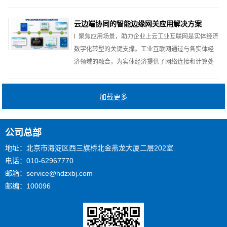
停电事件，严重威胁企业和国家安全。因此，建立电
力物联网全场景态势感知系统，实现对公司各电力监...
云边端协同的智能边缘网关应用解决方案
l 聚焦应用场景，助力企业上云工业互联网是实体经济
数字化转型的关键支撑。工业互联网通过与各实体经
济领域的融合，为实体经济提供了网络连接和计算处
理平台等新型通用基础设施支撑。透过工业互联网的
架构体系分别从工业视角和互联网视角观察工业企业
时，我们会发现从工业视角看，工业互联网主要表现
为从生产系统到商业...
公司总部
地址：北京市海淀区西三旗桥北金燕龙大厦二层202室
电话：010-62967770
邮箱：service@hdzxbj.com
邮编：100096