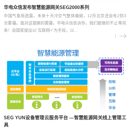
华电众信发布智慧能源网关SEG2000系列
中国气象局透露，未来十天冷空气整体偏弱，12月北京还会有2到3
次雾霾。面对这猖獗的雾霾，华电众信告诉你，我们能做的不止等风
来！自国家提出以“互联网+”为手段，以...
SEG YUN设备管理云服务平台 ---智慧能源网关线上管理工
具