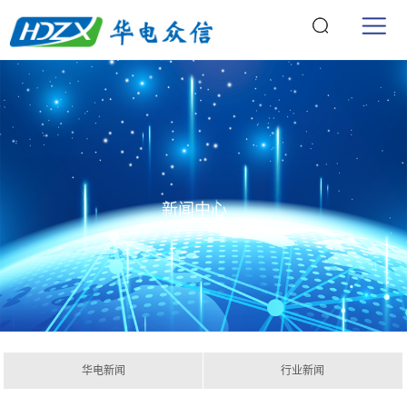
新闻中心
华电新闻
行业新闻